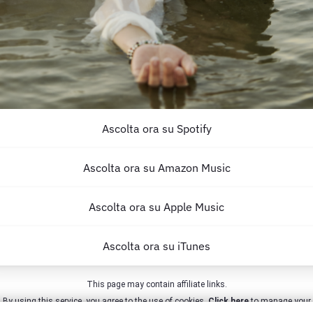
Ascolta ora su Spotify
Ascolta ora su Amazon Music
Ascolta ora su Apple Music
Ascolta ora su iTunes
This page may contain affiliate links.
By using this service, you agree to the use of cookies.
Click here
to manage your
permissions.